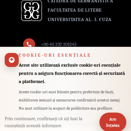
CATEDRA DE GERMANISTICA
FACULTATEA DE LITERE
UNIVERSITATEA AL. I. CUZA
+00 40 232 201243
COOKIE-URI ESENȚIALE
Fax: +00 40 232 201251
Acest site utilizează exclusiv cookie-uri esențiale
pentru a asigura funcționarea corectă și securizată
a platformei.
Bd. Carol I, nr. 11, Iasi 700505
Aceste cookie-uri sunt folosite pentru preferințe de bază,
stabilitatea sesiunii și memorarea confirmării acestui mesaj.
germanistik@uaic.ro
Nu sunt utilizate în scopuri de publicitate sau profilare.
Prin continuare, confirmați că ați luat la
Am
înțeles
cunoștință această informare.