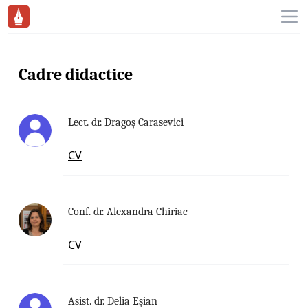
Workflow
Ope
Cadre didactice
Lect. dr. Dragoş Carasevici
CV
Conf. dr. Alexandra Chiriac
CV
Asist. dr. Delia Eşian