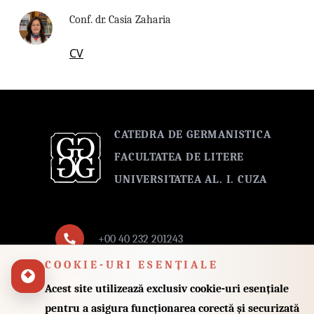
Conf. dr. Casia Zaharia
CV
CATEDRA DE GERMANISTICA
FACULTATEA DE LITERE
UNIVERSITATEA AL. I. CUZA
+00 40 232 201243
COOKIE-URI ESENȚIALE
Fax: +00 40 232 201251
Acest site utilizează exclusiv cookie-uri esențiale
pentru a asigura funcționarea corectă și securizată