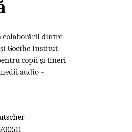
ă
 colaborării dintre
şi Goethe Institut
pentru copii şi tineri
 medii audio –
eutscher
 700511