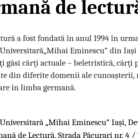
rmană de lectur
tură a fost fondată în anul 1994 în urma
 Universitară„Mihai Eminescu” din Iaşi 
i găsi cărţi actuale – beletristică, cărţi 
tate din diferite domenii ale cunoaşterii,
ziare în limba germană.
 Universitară „Mihai Eminescu” Iaşi, D
mană de Lectură, Strada Păcurari nr. 4 /